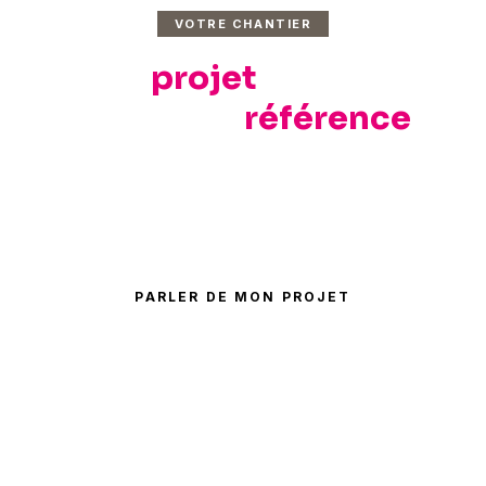
VOTRE CHANTIER
Votre
projet
sera notre
prochaine
référence
.
Parlons de vos contraintes, votre planning et
votre budget.
PARLER DE MON PROJET
04 84 25 85 89