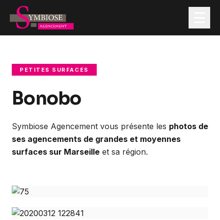
☰
Nos services
PETITES SURFACES
Bonobo
Contractant Général
Maîtrise d'Œuvre
Symbiose Agencement vous présente les
photos de
ses agencements de grandes et moyennes
Rénovation de Commerces & Locaux Professionnels
surfaces sur Marseille
et sa région.
Nos Réalisations
Actualités