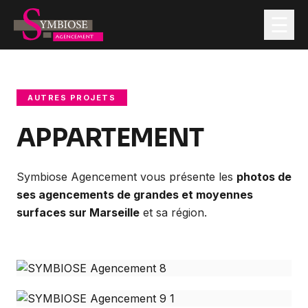
☰
Nos services
AUTRES PROJETS
APPARTEMENT
Contractant Général
Maîtrise d'Œuvre
Symbiose Agencement vous présente les
photos de
ses agencements de grandes et moyennes
Rénovation de Commerces & Locaux Professionnels
surfaces sur Marseille
et sa région.
Nos Réalisations
Actualités