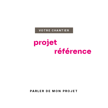
VOTRE CHANTIER
Votre
projet
sera notre
prochaine
référence
.
Parlons de vos contraintes, votre planning et
votre budget.
PARLER DE MON PROJET
04 84 25 85 89