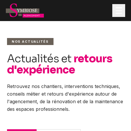
☰
Nos services
NOS ACTUALITÉS
Actualités et
retours
Contractant Général
d'expérience
Maîtrise d'Œuvre
Retrouvez nos chantiers, interventions techniques,
Rénovation de Commerces & Locaux Professionnels
conseils métier et retours d'expérience autour de
l'agencement, de la rénovation et de la maintenance
Nos Réalisations
des espaces professionnels.
Actualités