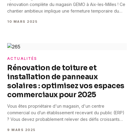
rénovation complète du magasin GEMO à Aix-les-Milles ! Ce
chantier ambitieux implique une fermeture temporaire du
magasin pour une transformation intégrale de l’espace. Ce
10 MARS 2025
projet de 1500 m² nécessite une attention particulière et
constante, de l'étude du projet à la livraison finale.
Découvrez comment nous avons relevé ce défi, étape par
étape. Un [&hellip;]
ACTUALITÉS
Rénovation de toiture et
installation de panneaux
solaires : optimisez vos espaces
commerciaux pour 2025
Vous êtes propriétaire d'un magasin, d'un centre
commercial ou d’un établissement recevant du public (ERP)
? Vous devez probablement relever des défis croissants
liés à l’efficacité énergétique et au respect des normes
9 MARS 2025
environnementales. Symbiose Agencement se positionne