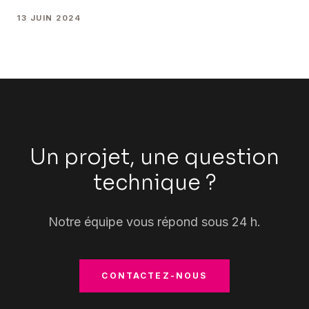
d’entreprises cherchent à réduire leur impact
13 JUIN 2024
environnemental. Chez Symbiose Agencement, nous
proposons des solutions respectueuses de l’environnement
: Bois : Esthétique chaleureuse et renouvelable, avec des
essences locales et certifiées. Bambou : Croissance rapide
et durable. Métal recyclé : Réduction de [&hellip;]
Un projet, une question
technique ?
Notre équipe vous répond sous 24 h.
CONTACTEZ-NOUS