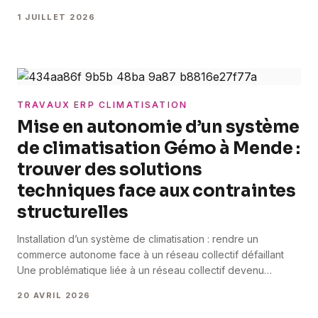
exclusivement vos collaborateurs qu’il s’agisse de bureaux
1 JUILLET 2026
tertiaires, d’un atelier, d’une base logistique ou d’un site
industriel, la règle change. Vous basculez sous le régime
des ERT : les Établissements [&hellip;]
TRAVAUX ERP CLIMATISATION
Mise en autonomie d’un système
de climatisation Gémo à Mende :
trouver des solutions
techniques face aux contraintes
structurelles
Installation d’un système de climatisation : rendre un
commerce autonome face à un réseau collectif défaillant
Une problématique liée à un réseau collectif devenu
inadapté Sur le site du centre commercial des Ramilles à
20 AVRIL 2026
Mende, le magasin Gémo était initialement raccordé à un
réseau de climatisation collectif. Avec le temps, ce système