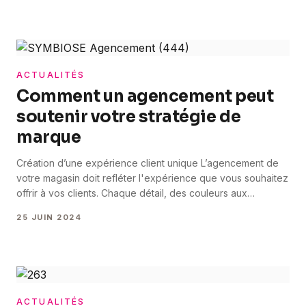
comme votre partenaire idéal pour la rénovation de toiture
et l’installation de panneaux solaires. Une solution qui
permet non seulement de [&hellip;]
ACTUALITÉS
Comment un agencement peut
soutenir votre stratégie de
marque
Création d’une expérience client unique L’agencement de
votre magasin doit refléter l'expérience que vous souhaitez
offrir à vos clients. Chaque détail, des couleurs aux
matériaux utilisés, doit être en harmonie avec votre image
25 JUIN 2024
de marque. Par exemple, une marque de luxe privilégiera
des matériaux nobles comme le marbre et le bois précieux,
tandis qu'une marque de streetwear [&hellip;]
ACTUALITÉS