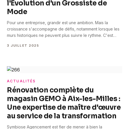
l'Évolution d'un Grossiste de
Mode
Pour une entreprise, grandir est une ambition. Mais la
croissance s'accompagne de défis, notamment lorsque les
murs historiques ne peuvent plus suivre le rythme. C'est
l'histoire d'un de nos clients, un grossiste en prêt-à-porter
3 JUILLET 2025
emblématique et familial, historiquement implanté au cœur
de Marseille. Confronté à un manque d'espace de stockage
et à des contraintes logistiques [&hellip;]
ACTUALITÉS
Rénovation complète du
magasin GEMO à Aix-les-Milles :
Une expertise de maître d'œuvre
au service de la transformation
Symbiose Agencement est fier de mener à bien la