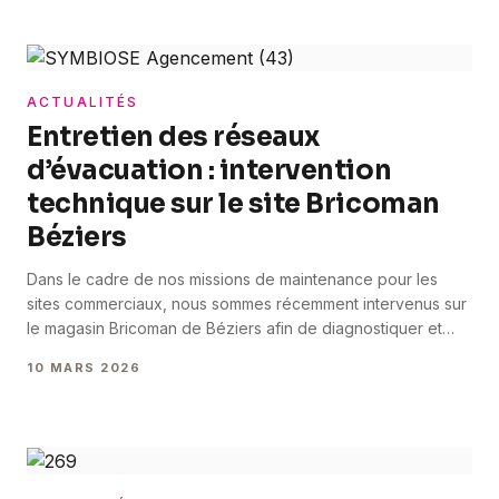
est devenu défaillant [&hellip;]
ACTUALITÉS
Entretien des réseaux
d’évacuation : intervention
technique sur le site Bricoman
Béziers
Dans le cadre de nos missions de maintenance pour les
sites commerciaux, nous sommes récemment intervenus sur
le magasin Bricoman de Béziers afin de diagnostiquer et
traiter un problème récurrent d’écoulement dans les
10 MARS 2026
réseaux d’évacuation. L’intervention a permis de constater
une accumulation importante de calcaire dans les
canalisations. Des dépôts solides s’étaient formés au fil
[&hellip;]