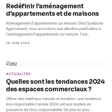
Redéfinir l'aménagement
d'appartements et de maisons
Aménagement d'appartements sur mesure Chez Symbiose
Agencement, nous accordons une attention particulière à
l'aménagement d'appartements sur mesure. Tout
commence par la conception de plans personnalisés
18 JUIN 2024
répondant aux besoins spécifiques de nos clients. Ensuite,
nous optimisons intelligemment chaque mètre carré afin
d'assurer une utilisation optimale de l'espace disponible.
Enfin, nous sélectionnons rigoureusement des matériaux de
qualité supérieure, garantissant ainsi des résultats durables
et une [&hellip;]
ACTUALITÉS
Quelles sont les tendances 2024
des espaces commerciaux ?
Utiliser des matériaux naturels et durables : une tendance
éco-responsable L’année 2024 voit une montée en
puissance de l’éco-responsabilité. De plus en plus