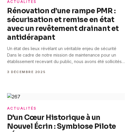
ACTUALITÉS
Rénovation d’une rampe PMR :
sécurisation et remise en état
avec un revêtement drainant et
antidérapant
Un état des lieux révélant un véritable enjeu de sécurité
Dans le cadre de notre mission de maintenance pour un
établissement recevant du public, nous avons été sollicités
pour intervenir sur une rampe PMR particulièrement
3 DÉCEMBRE 2025
dégradée : surface instable, zones glissantes, usure
avancée et perte d’adhérence.Au-delà de l’aspect
esthétique, la situation représentait un risque réel [&hellip;]
ACTUALITÉS
D'un Cœur Historique à un
Nouvel Écrin : Symbiose Pilote